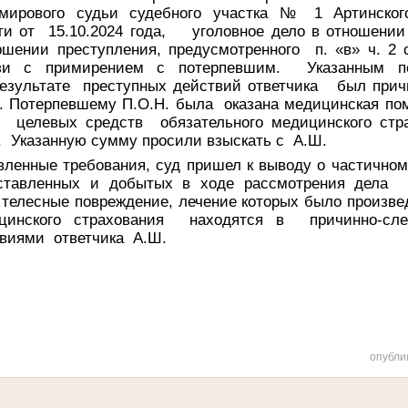
рового судьи судебного участка № 1 Артинског
асти от 15.10.2024 года, уголовное дело в 
ршении преступления, предусмотренного п. «в» ч. 2
язи с примирением с потерпевшим. Указанным по
 результате преступных действий ответчика был при
. Потерпевшему П.О.Н. была оказана медицинская п
ет целевых средств обязательного медицинского ст
. Указанную сумму просили взыскать с А.Ш.
ые требования, суд пришел к выводу о частичном 
ставленных и добытых в ходе рассмотрения дела д
 телесные повреждение, лечение которых было произве
ицинского страхования находятся в причинно-сл
виями ответчика А.Ш.
опубли