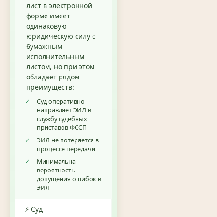
лист в электронной
форме имеет
одинаковую
юридическую силу с
бумажным
исполнительным
листом, но при этом
обладает рядом
преимуществ:
✓
Суд оперативно
направляет ЭИЛ в
службу судебных
приставов ФССП
✓
ЭИЛ не потеряется в
процессе передачи
✓
Минимальна
вероятность
допущения ошибок в
ЭИЛ
⚡ Суд