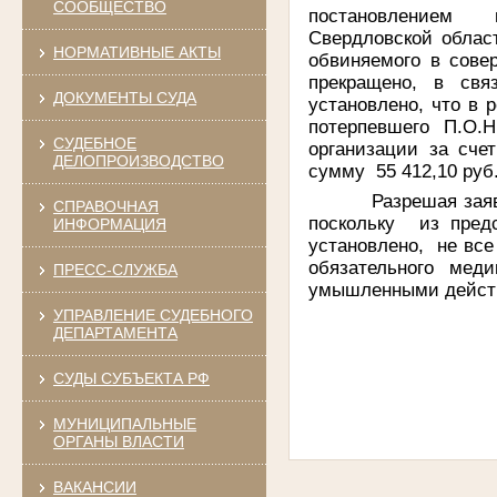
СООБЩЕСТВО
постановлением ми
Свердловской обл
НОРМАТИВНЫЕ АКТЫ
обвиняемого в сове
прекращено, в св
ДОКУМЕНТЫ СУДА
установлено, что в
потерпевшего П.О.Н
СУДЕБНОЕ
организации за сч
ДЕЛОПРОИЗВОДСТВО
сумму 55 412,10 руб
Разрешая заявленн
СПРАВОЧНАЯ
поскольку из пред
ИНФОРМАЦИЯ
установлено, не все
обязательного мед
ПРЕСС-СЛУЖБА
умышленными дейст
УПРАВЛЕНИЕ СУДЕБНОГО
ДЕПАРТАМЕНТА
СУДЫ СУБЪЕКТА РФ
МУНИЦИПАЛЬНЫЕ
ОРГАНЫ ВЛАСТИ
ВАКАНСИИ