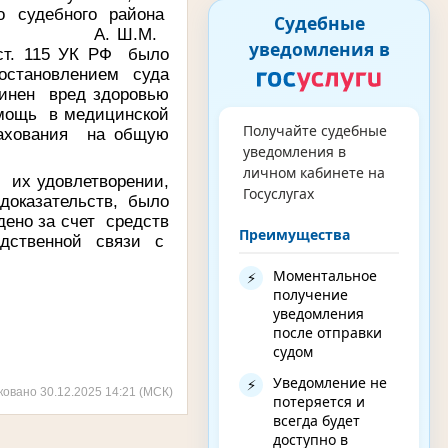
о судебного района
Судебные
отношении А. Ш.М.
уведомления в
 ст. 115 УК РФ было
становлением суда
чинен вред здоровью
омощь в медицинской
Получайте судебные
рахования на общую
уведомления в
личном кабинете на
их удовлетворении,
Госуслугах
оказательств, было
дено за счет средств
Преимущества
едственной связи с
Моментальное
⚡
получение
уведомления
после отправки
судом
Уведомление не
⚡
ковано 30.12.2025 14:21 (МСК)
потеряется и
всегда будет
доступно в