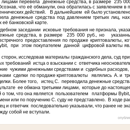
 лицами перевела денежные средства, в размере 235 000
ознав, что её обманули, она обратилась с заявлением в
ннических действий. В дальнейшем ей было установлено
вела денежные средства под давлением третьих лиц, нах
к её банковской карте.
ном заседании исковые требования не признала, указал
ежные средства, в размере 235 000 руб., но указанн
встречного предоставления по продаже криптовалюты, к
ybit
, при этом покупателем данной цифровой валюты явл
он, исследовав материалы гражданского дела, суд приш
х требований истца о взыскании с ответчика неосновател
ание чужими денежными средствами и судебных расходов,
онами сделки по продаже криптовалюты являлись А. и тре
елки. Более того, истец С. переводила денежные средств
ультате ее обмана третьими лицами, которые до настояще
й о том, что она является пользователем платформы
Bybit
ени или по поручению С. суду не представлено. В ходе р
ц и ответчик последовательно указывали, что ранее не знал
жду собой не вступали.
опубли