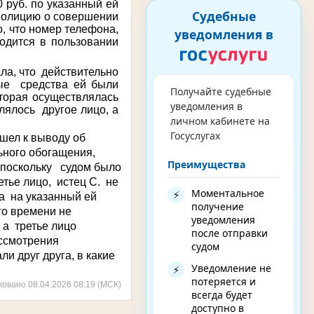
 руб. по указанный ей
Судебные
 полицию о совершении
, что номер телефона,
уведомления в
одится в пользовании
а, что действительно
ые средства ей были
Получайте судебные
оторая осуществлялась
уведомления в
ялось другое лицо, а
личном кабинете на
Госуслугах
ел к выводу об
ьного обогащения,
Преимущества
 поскольку судом было
тье лицо, истец С. не
Моментальное
⚡
а на указанный ей
получение
го времени не
уведомления
, а третье лицо
после отправки
ассмотрения
судом
и друг друга, в какие
Уведомление не
⚡
потеряется и
ковано 08.04.2026 08:19 (МСК)
всегда будет
доступно в