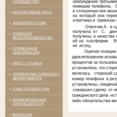
заблуждение третьими
СООБЩЕСТВО
номерам телефона. Ос
в отношении нее моше
НОРМАТИВНЫЕ АКТЫ
на который она пере
ответчика и привязан 
ДОКУМЕНТЫ СУДА
Ответчик А. в судеб
получила от С. ден
СУДЕБНОЕ
получены в качестве 
ДЕЛОПРОИЗВОДСТВО
ей на платформе
B
не истец.
СПРАВОЧНАЯ
Оценив позиции стор
ИНФОРМАЦИЯ
удовлетворении исковы
процентов за пользов
ПРЕСС-СЛУЖБА
установлено, что стор
являлась стороной сд
УПРАВЛЕНИЕ СУДЕБНОГО
ДЕПАРТАМЕНТА
номер телефона в рез
установлены, сведени
СУДЫ СУБЪЕКТА РФ
совершил сделку от им
гражданского дела исте
МУНИЦИПАЛЬНЫЕ
либо обязательства ме
ОРГАНЫ ВЛАСТИ
ВАКАНСИИ