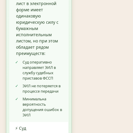
лист в электронной
форме имеет
одинаковую
юридическую силу с
бумажным
исполнительным
листом, но при этом
обладает рядом
преимуществ:
✓
Суд оперативно
направляет ЭИЛ в
службу судебных
приставов ФССП
✓
ЭИЛ не потеряется в
процессе передачи
✓
Минимальна
вероятность
допущения ошибок в
ЭИЛ
⚡ Суд