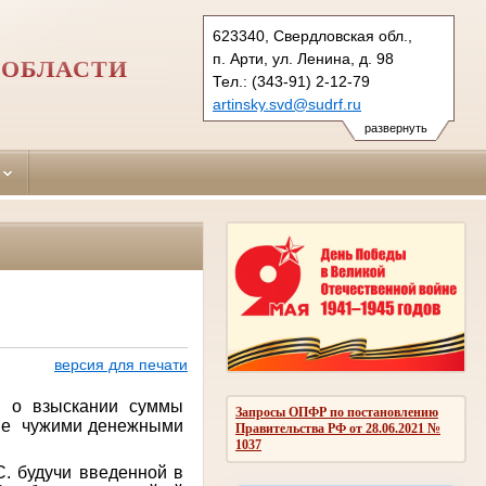
623340, Свердловская обл.,
п. Арти, ул. Ленина, д. 98
 ОБЛАСТИ
Тел.: (343-91) 2-12-79
artinsky.svd@sudrf.ru
развернуть
версия для печати
 о взыскании суммы
Запросы ОПФР по постановлению
ание чужими денежными
Правительства РФ от 28.06.2021 №
1037
 будучи введенной в