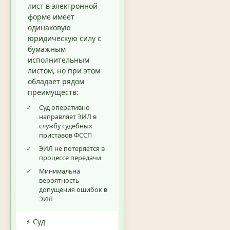
лист в электронной
форме имеет
одинаковую
юридическую силу с
бумажным
исполнительным
листом, но при этом
обладает рядом
преимуществ:
✓
Суд оперативно
направляет ЭИЛ в
службу судебных
приставов ФССП
✓
ЭИЛ не потеряется в
процессе передачи
✓
Минимальна
вероятность
допущения ошибок в
ЭИЛ
⚡ Суд